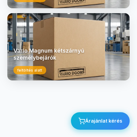
Vario Magnum kétszárnyú
személybejárók
feltöltés alatt
Árajánlat kérés