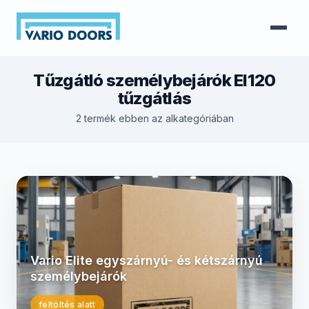
Tűzgátló személybejárók EI120
tűzgátlás
2 termék ebben az alkategóriában
Vario Elite egyszárnyú- és kétszárnyú
személybejárók
feltöltés alatt