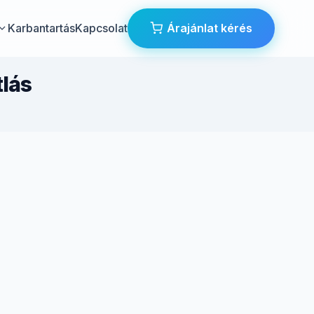
Karbantartás
Kapcsolat
Árajánlat kérés
tlás