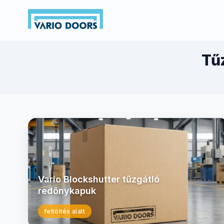
Tűz
Vario Blockshutter tűzgátló
redőnykapuk
feltöltés alatt