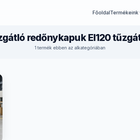
Főoldal
Termékeink
gátló redőnykapuk EI120 tűzgá
1 termék ebben az alkategóriában