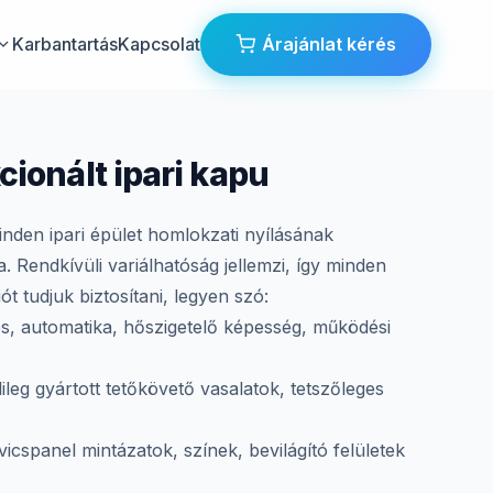
Karbantartás
Kapcsolat
Árajánlat kérés
cionált ipari kapu
nden ipari épület homlokzati nyílásának
. Rendkívüli variálhatóság jellemzi, így minden
t tudjuk biztosítani, legyen szó:
s, automatika, hőszigetelő képesség, működési
ileg gyártott tetőkövető vasalatok, tetszőleges