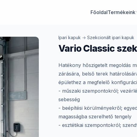
Főoldal
Termékeink
Ipari kapuk
→
Szekcionált ipari kapuk
Vario Classic szek
Hatékony hőszigetelt megoldás mi
zárására, belső terek határolására
épülethez a megfelelő konfiguráció
- műszaki szempontokról; vezérlé
sebesség
- beépítési körülményekről; egyed
magasságba szerelhető tengely