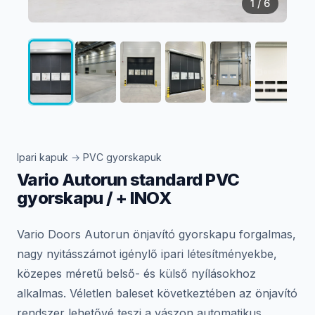
1
/ 6
Ipari kapuk
→
PVC gyorskapuk
Vario Autorun standard PVC
gyorskapu / + INOX
Vario Doors Autorun önjavító gyorskapu forgalmas,
nagy nyitásszámot igénylő ipari létesítményekbe,
közepes méretű belső- és külső nyílásokhoz
alkalmas. Véletlen baleset következtében az önjavító
rendszer lehetővé teszi a vászon automatikus