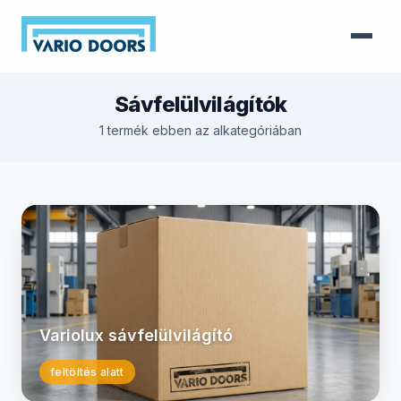
Sávfelülvilágítók
1 termék ebben az alkategóriában
Variolux sávfelülvilágító
feltöltés alatt