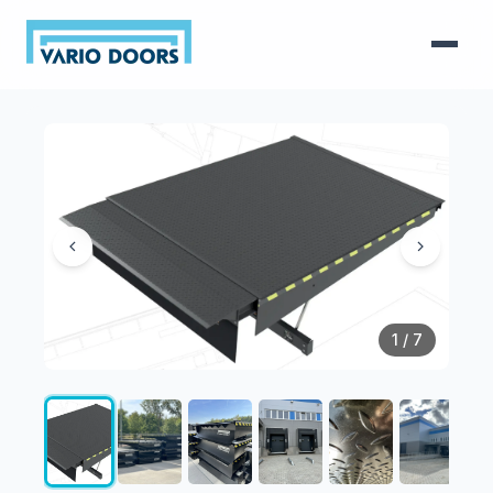
1
/ 7