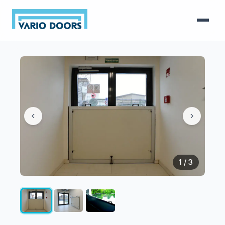
1
/ 3