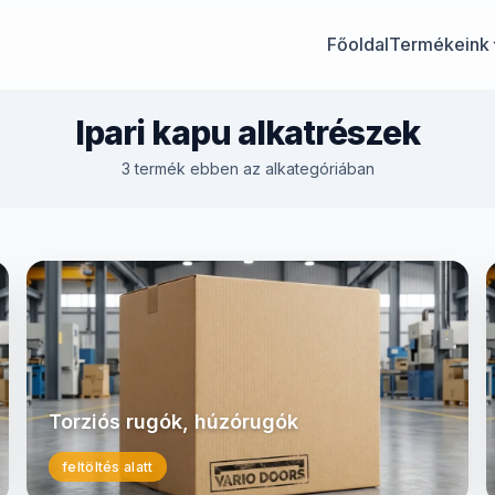
Főoldal
Termékeink
Ipari kapu alkatrészek
3 termék ebben az alkategóriában
Torziós rugók, húzórugók
feltöltés alatt