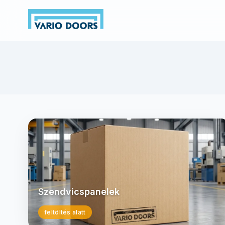
Szendvicspanelek
feltöltés alatt