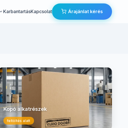
Karbantartás
Kapcsolat
Árajánlat kérés
Kopó alkatrészek
feltöltés alatt